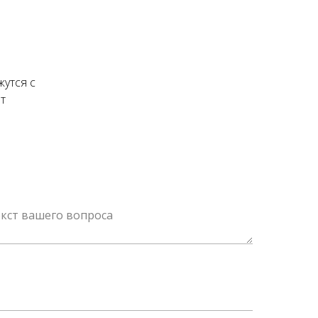
утся с
т