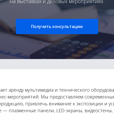
на выставках и деловых мероприятиях.
Получить консультацию
гает аренду мультимедиа и технического оборудов
нес-мероприятий. Мы предоставляем современны
продукцию, привлечь внимание к экспозиции и у
е — плазменные панели, LED-экраны, видеостены,