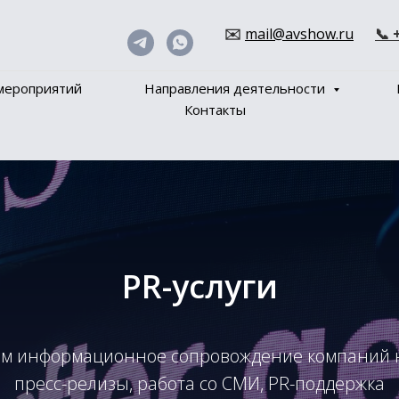
✉️
mail@avshow.ru
📞 
мероприятий
Направления деятельности
Контакты
PR-услуги
м информационное сопровождение компаний н
пресс-релизы, работа со СМИ, PR-поддержка