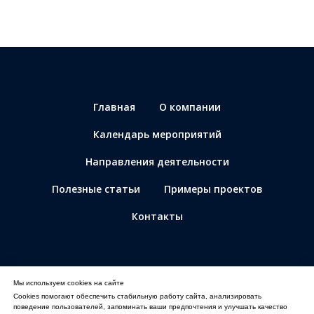
Главная
О компании
Календарь мероприятий
Направления деятельности
Полезные статьи
Примеры проектов
Контакты
© Все материалы защищены авторским правом
ООО "АВ-ШОУ", ИНН 9717056349, ОГРН 1177746227339
Мы используем cookies на сайте
Политика конфиденциальности
Cookies помогают обеспечить стабильную работу сайта, анализировать
поведение пользователей, запоминать ваши предпочтения и улучшать качество