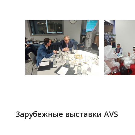
Dubai World Trade Center, Дубай,
покупательскую власть, что
ОАЭ
означает, что они принимают
EXPO 2020, Дубай, ОАЭ
решения о покупке или влияют
на них.
ADNEC, Абу-Даби, ОАЭ
Riyadh International Exhibition and
Convention Center, Эр-Рияд,
87%
посетителей выставок сообщили,
Саудовская Аравия
что они приходят на выставку,
Egypt International Exhibition Center,
чтобы найти новые продукты и
Каир, Египет
инновации, а 80% заявили, что они
Islamabad World Trade Center,
делают новые открытия на
выставках.
Исламабад, Пакистан
Oman Convention and Exhibition
center, Маскат, Оман
74%
считают выставки наиболее
Safex, Алжир, Алжир
эффективным маркетинговым
Erbil International Fairground,
инструментом для создания
Эрбиль, Ирак
новых бизнес-контактов и
Jakarta International Expo, Джакарта,
увеличения продаж.
Индонезия
Jordan International Exhibition
86%
участников выставок заявляют,
Center, Амман, Иордания,
что их цель участия – генерация
продаж.