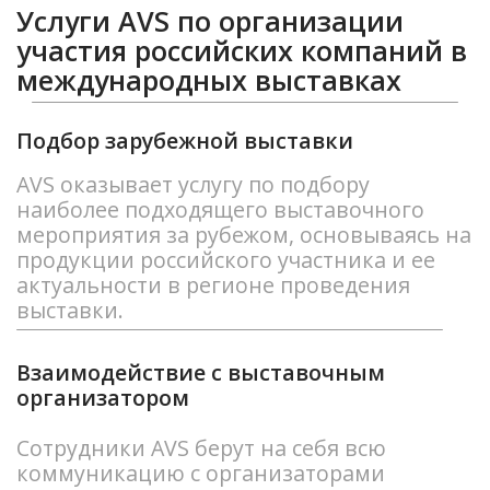
себя задачу по проектированию,
застройке и монтажу выставочного
стенда, выполняя контроль за работами
на выставочном комплексе
представителями нашей компании.
Организация В2В-встреч
Организация предварительно
назначенных встреч с потенциальными
зарубежными покупателями на стенде
(матчмейкинг); обеспечение удобной
платформы для делового общения.
Услуги переводчиков
Сотрудники AVS предоставят вам
профессиональных переводчиков,
которые помогут вести эффективные
переговоры с иностранными партнерами.
Трансфер до выставочного комплекса