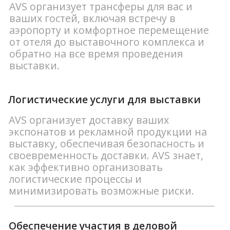
Зарубежные выставки AVS
Команда AVS организовывала
участие российских компаний и
осуществляла застройку
выставочных стендов в ведущих
международных выставочных
центрах, среди которых
:
МВЦ "Крокус Экспо", Москва,
Россия,
ЭКСПОЦЕНТР, Москва, Россия,
МВЦ "ЭкспоФорум", Санкт-
Петербург, Россия,
МВЦ "ЕкатеринбургЭкспо",
Екатеринбург, Россия,
Дальневосточный Федеральный
университет, Владивосток,
МВЦ "КазаньЭкспо", Казань, Россия,
Istanbul Exhibition Center (IFM),
Стамбул, Турция,
TUYAP Fair and Exhibition Center,
Стамбул, Турция,
Tehran International Exhibition