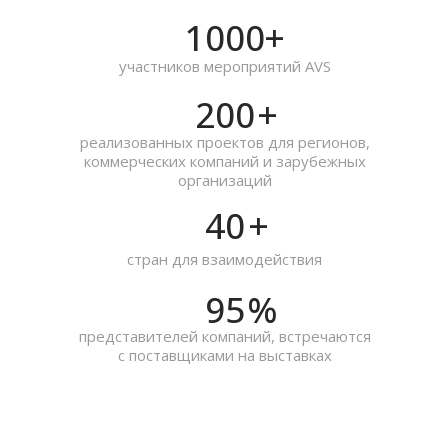
1000
+
Подбор зарубежной выставки
AVS оказывает услугу по подбору
участников мероприятий AVS
наиболее подходящего выставочного
мероприятия за рубежом, основываясь на
200
+
продукции российского участника и ее
актуальности в регионе проведения
выставки.
реализованных проектов для регионов,
коммерческих компаний и зарубежных
Взаимодействие с выставочным
организаций
организатором
40
+
Сотрудники AVS берут на себя всю
коммуникацию с организаторами
стран для взаимодействия
выставки от имени экспонента для
решения вопросов по
месторасположению стенда, а также по
95
%
согласованию перечня необходимых
услуг и оплате за участие.
представителей компаний, встречаются
с поставщиками на выставках
Дизайн и застройка выставочного
стенда
AVS разработает дизайн и возьмет на