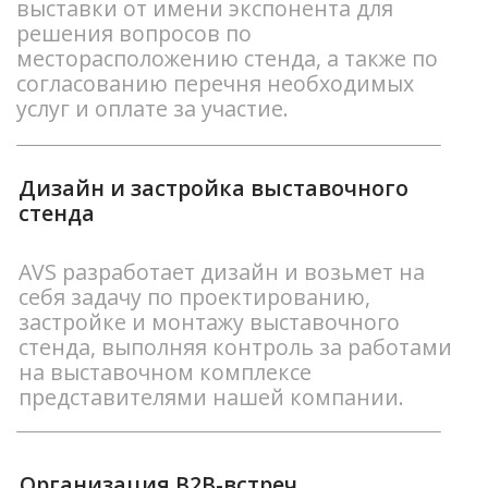
AVS организует трансферы для вас и
ваших гостей, включая встречу в
аэропорту и комфортное перемещение
от отеля до выставочного комплекса и
обратно на все время проведения
выставки.
Логистические услуги для выставки
AVS организует доставку ваших
экспонатов и рекламной продукции на
выставку, обеспечивая безопасность и
своевременность доставки. AVS знает,
как эффективно организовать
логистические процессы и
минимизировать возможные риски.
Обеспечение участия в деловой
программе выставки и организация
бизнес-мероприятий от имени вашей
компании
Сотрудники AVS помогут вам принять
активное участие в деловой программе
выставки, а также провести собственные
мероприятия для привлечения