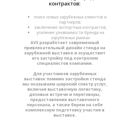
контрактов:
поиск новых зарубежных клиентов и
партнёров;
заключение экспортных контрактов;
усиление узнаваемости бренда на
зарубежных рынках
AVS разработает современный
привлекательный дизайн стенда на
зарубежной выставке и осуществит
его застройку под контролем
специалистов компании.
Для участников зарубежных
выставок помимо застройки стенда
мы оказываем широкий спектр услуг,
включая выставочную логистику,
деловые встречи и переговоры,
предоставление выставочного
персонала, а также берем на себя
комплексную подготовку участия в
Услуги AVS по организации
выставке.
участия российских компаний в
международных выставках