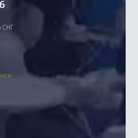
6
и СНГ
писи