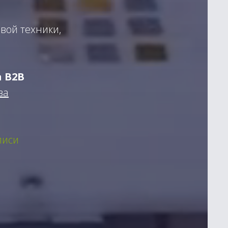
вой техники,
а B2B
ва
писи