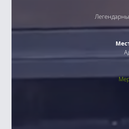
Легендарные
Мест
А
Мер